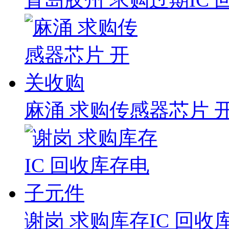
麻涌 求购传感器芯片 
谢岗 求购库存IC 回