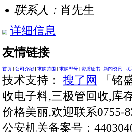
联系人：
肖先生
详细信息
友情链接
首页
|
公司介绍
|
求购范围
|
求购型号
|
资质证书
|
新闻资讯
|
联
技术支持：
搜了网
「铭盛
收电子料,三极管回收,库
价格美丽,欢迎联系0755-832
公安机关备案号：44030402